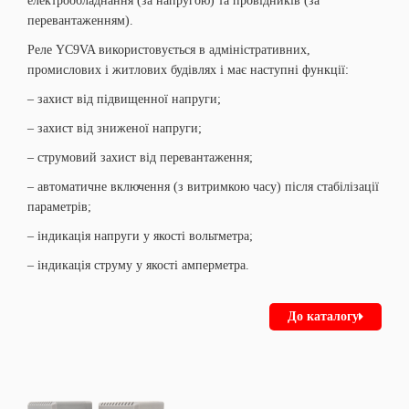
електрообладнання (за напругою) та провідників (за
перевантаженням).
Реле YC9VA використовується в адміністративних,
промислових і житлових будівлях і має наступні функції:
– захист від підвищенної напруги;
– захист від зниженої напруги;
– струмовий захист від перевантаження;
– автоматичне включення (з витримкою часу) після стабілізації
параметрів;
– індикація напруги у якості вольтметра;
– індикація струму у якості амперметра.
До каталогу